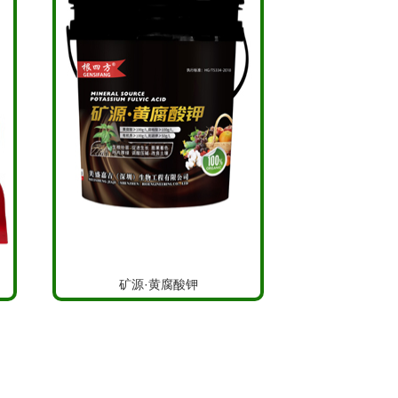
矿源·黄腐酸钾