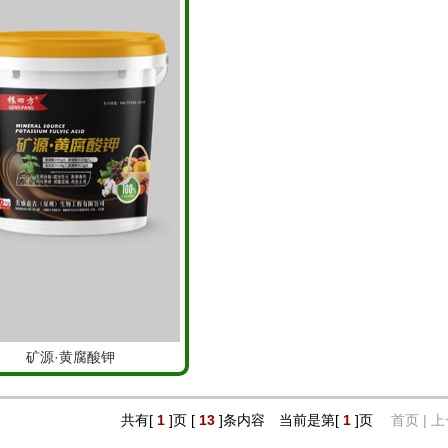
矿源·黄腐酸钾
共有[
1
]页 [
13
]条内容 当前是第[
1
]页
首页 | 上