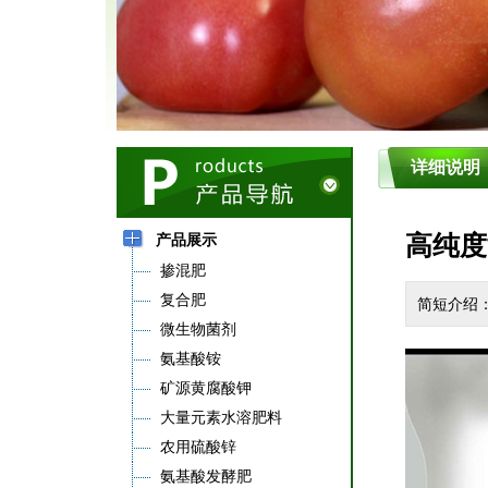
详细说明
高纯度
产品展示
掺混肥
复合肥
简短介绍
微生物菌剂
氨基酸铵
矿源黄腐酸钾
大量元素水溶肥料
农用硫酸锌
氨基酸发酵肥